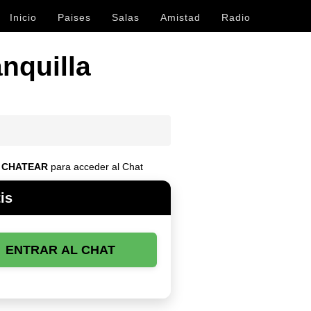
Inicio
Paises
Salas
Amistad
Radio
nquilla
e
CHATEAR
para acceder al Chat
is
ENTRAR AL CHAT