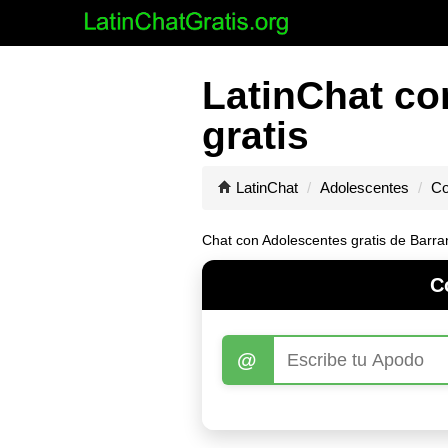
LatinChat co
gratis
LatinChat
Adolescentes
Co
Chat con Adolescentes gratis de Barran
C
@