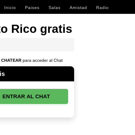
Inicio
Paises
Salas
Amistad
Radio
o Rico gratis
e
CHATEAR
para acceder al Chat
is
ENTRAR AL CHAT