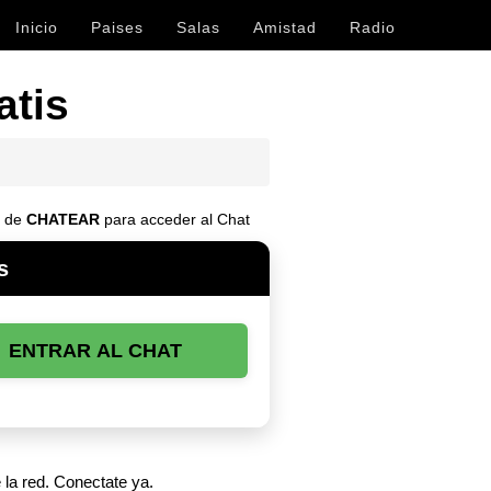
Inicio
Paises
Salas
Amistad
Radio
atis
n de
CHATEAR
para acceder al Chat
s
ENTRAR AL CHAT
 la red. Conectate ya.