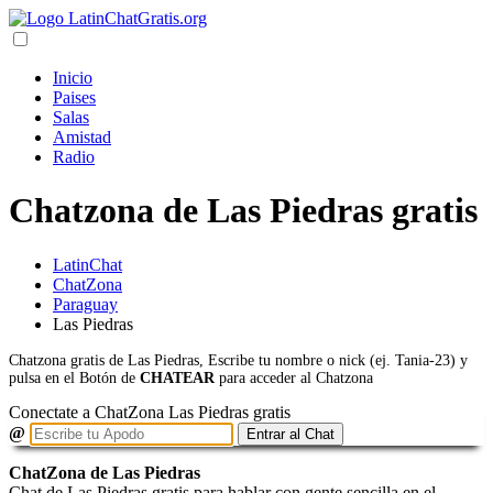
Inicio
Paises
Salas
Amistad
Radio
Chatzona de Las Piedras gratis
LatinChat
ChatZona
Paraguay
Las Piedras
Chatzona gratis de Las Piedras, Escribe tu nombre o nick (ej. Tania-23) y
pulsa en el Botón de
CHATEAR
para acceder al Chatzona
Conectate a ChatZona Las Piedras gratis
@
Entrar al Chat
ChatZona de Las Piedras
Chat de Las Piedras gratis para hablar con gente sencilla en el