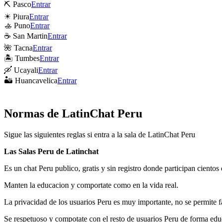
⛏ Pasco
Entrar
☀ Piura
Entrar
🚣 Puno
Entrar
☕ San Martin
Entrar
🌺 Tacna
Entrar
🏝 Tumbes
Entrar
🛶 Ucayali
Entrar
🏜 Huancavelica
Entrar
Normas de LatinChat Peru
Sigue las siguientes reglas si entra a la sala de LatinChat Peru
Las Salas Peru de Latinchat
Es un chat Peru publico, gratis y sin registro donde participan cientos
Manten la educacion y comportate como en la vida real.
La privacidad de los usuarios Peru es muy importante, no se permite fa
Se respetuoso y compotate con el resto de usuarios Peru de forma edu