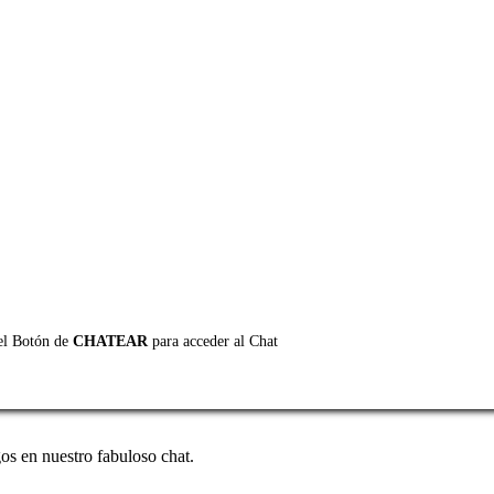
 el Botón de
CHATEAR
para acceder al Chat
os en nuestro fabuloso chat.