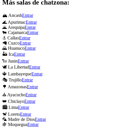
Más salas de chatzona:
🏔 Ancash
Entrar
🌊 Apurimac
Entrar
🌋 Arequipa
Entrar
🐄 Cajamarca
Entrar
⚓ Callao
Entrar
🦙 Cuzco
Entrar
🌄 Huanuco
Entrar
🏜 Ica
Entrar
🐑 Junin
Entrar
🕊 La Libertad
Entrar
🔱 Lambayeque
Entrar
🎭 Trujillo
Entrar
🌳 Amazonas
Entrar
⛪ Ayacucho
Entrar
👑 Chiclayo
Entrar
🏙 Lima
Entrar
🐒 Loreto
Entrar
🦜 Madre de Dios
Entrar
🍇 Moquegua
Entrar