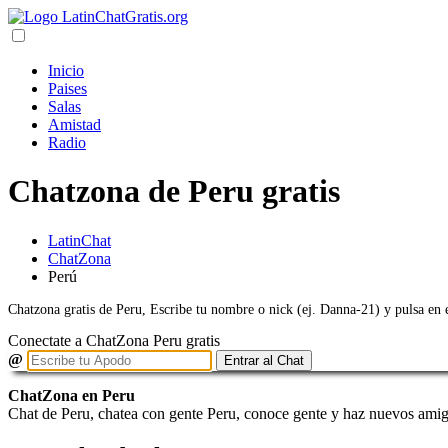
Inicio
Paises
Salas
Amistad
Radio
Chatzona de Peru gratis
LatinChat
ChatZona
Perú
Chatzona gratis de Peru, Escribe tu nombre o nick (ej. Danna-21) y pulsa en
Conectate a ChatZona Peru gratis
@
Entrar al Chat
ChatZona en Peru
Chat de Peru, chatea con gente Peru, conoce gente y haz nuevos amig