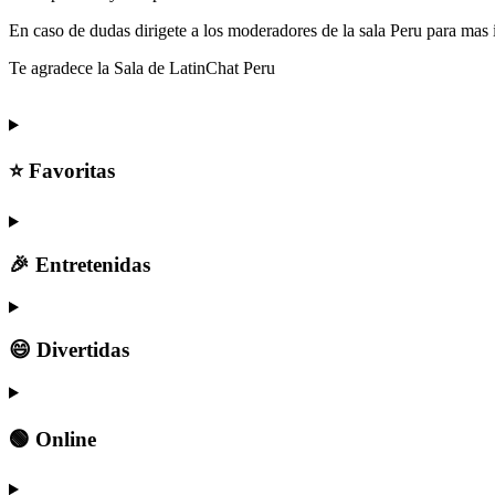
En caso de dudas dirigete a los moderadores de la sala Peru para mas
Te agradece la Sala de LatinChat Peru
⭐ Favoritas
🎉 Entretenidas
😄 Divertidas
🟢 Online