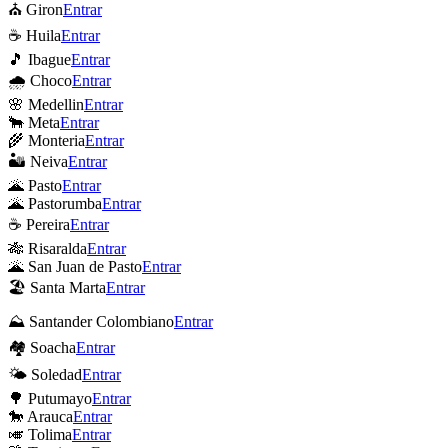
⛪ Giron
Entrar
☕ Huila
Entrar
🎵 Ibague
Entrar
🌧 Choco
Entrar
🌸 Medellin
Entrar
🐂 Meta
Entrar
🌾 Monteria
Entrar
🏜 Neiva
Entrar
🌋 Pasto
Entrar
🌋 Pastorumba
Entrar
☕ Pereira
Entrar
🎋 Risaralda
Entrar
🌋 San Juan de Pasto
Entrar
🏖 Santa Marta
Entrar
⛰ Santander Colombiano
Entrar
🏘 Soacha
Entrar
🌤 Soledad
Entrar
🌳 Putumayo
Entrar
🐎 Arauca
Entrar
🎺 Tolima
Entrar