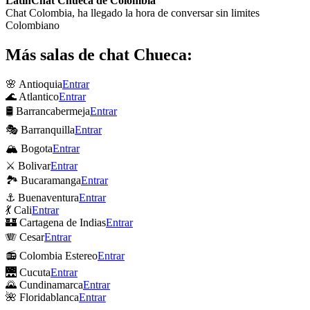
LatinChat Chueca de Colombia
Chat Colombia, ha llegado la hora de conversar sin limites
Colombiano
Más salas de chat Chueca:
🌸 Antioquia
Entrar
🌊 Atlantico
Entrar
🛢 Barrancabermeja
Entrar
🎭 Barranquilla
Entrar
🏔 Bogota
Entrar
⚔ Bolivar
Entrar
🏞 Bucaramanga
Entrar
⚓ Buenaventura
Entrar
💃 Cali
Entrar
🏰 Cartagena de Indias
Entrar
🪗 Cesar
Entrar
📻 Colombia Estereo
Entrar
🌉 Cucuta
Entrar
🌄 Cundinamarca
Entrar
🌺 Floridablanca
Entrar