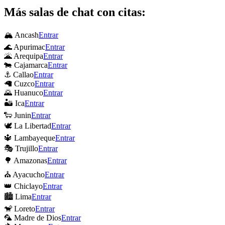
Más salas de chat con citas:
🏔 Ancash
Entrar
🌊 Apurimac
Entrar
🌋 Arequipa
Entrar
🐄 Cajamarca
Entrar
⚓ Callao
Entrar
🦙 Cuzco
Entrar
🌄 Huanuco
Entrar
🏜 Ica
Entrar
🐑 Junin
Entrar
🕊 La Libertad
Entrar
🔱 Lambayeque
Entrar
🎭 Trujillo
Entrar
🌳 Amazonas
Entrar
⛪ Ayacucho
Entrar
👑 Chiclayo
Entrar
🏙 Lima
Entrar
🐒 Loreto
Entrar
🦜 Madre de Dios
Entrar