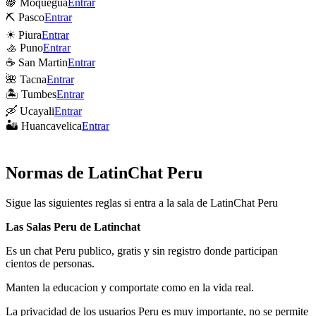
🍇 Moquegua
Entrar
⛏ Pasco
Entrar
☀ Piura
Entrar
🚣 Puno
Entrar
☕ San Martin
Entrar
🌺 Tacna
Entrar
🏝 Tumbes
Entrar
🛶 Ucayali
Entrar
🏜 Huancavelica
Entrar
Normas de LatinChat Peru
Sigue las siguientes reglas si entra a la sala de LatinChat Peru
Las Salas Peru de Latinchat
Es un chat Peru publico, gratis y sin registro donde participan
cientos de personas.
Manten la educacion y comportate como en la vida real.
La privacidad de los usuarios Peru es muy importante, no se permite