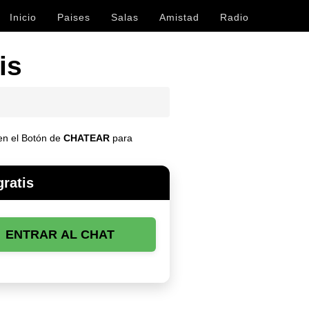
Inicio
Paises
Salas
Amistad
Radio
is
en el Botón de
CHATEAR
para
ratis
ENTRAR AL CHAT