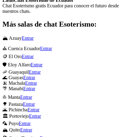
LatinChat Esoterismo de Ecuador
Chat Esoterismo gratis Ecuador para conocer el futuro desde
nuestros chats.
Más salas de chat Esoterismo:
🏔 Azuay
Entrar
⛪ Cuenca Ecuador
Entrar
🪙 El Oro
Entrar
🛡 Eloy Alfaro
Entrar
🦐 Guayaquil
Entrar
🌊 Guayas
Entrar
🍌 Machala
Entrar
🌴 Manabi
Entrar
⛵ Manta
Entrar
🌳 Pastaza
Entrar
🌋 Pichincha
Entrar
🏛 Portoviejo
Entrar
🦜 Puyo
Entrar
🏔 Quito
Entrar