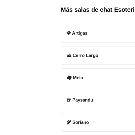
Más salas de chat Esoter
💎 Artigas
⛰ Cerro Largo
🏘 Melo
🍺 Paysandu
🌾 Soriano