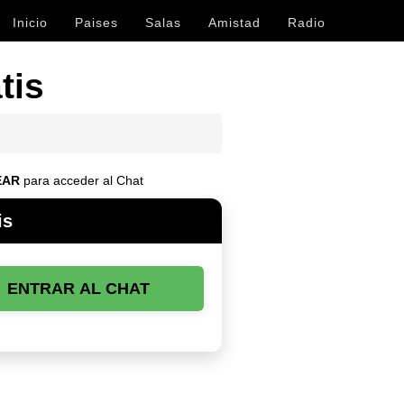
Inicio
Paises
Salas
Amistad
Radio
tis
EAR
para acceder al Chat
is
ENTRAR AL CHAT