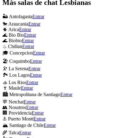
Más salas de chat Lesbianas
🏜 Antofagasta
Entrar
🐎 Araucania
Entrar
🌵 Arica
Entrar
🌊 Bio Bio
Entrar
🌊 Biobio
Entrar
♨ Chillan
Entrar
🎓 Concepcion
Entrar
🏖 Coquimbo
Entrar
🔭 La Serena
Entrar
🏞 Los Lagos
Entrar
🚣 Los Rios
Entrar
🍷 Maule
Entrar
🏙 Metropolitana de Santiago
Entrar
💬 Netchat
Entrar
👥 Nosotros
Entrar
🏢 Providencia
Entrar
⚓ Puerto Montt
Entrar
🏔 Santiago de Chile
Entrar
🌾 Talca
Entrar