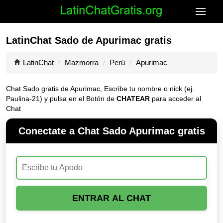
LatinChat Sado de Apurimac gratis
LatinChat
Mazmorra
Perú
Apurimac
Chat Sado gratis de Apurimac, Escribe tu nombre o nick (ej.
Paulina-21) y pulsa en el Botón de
CHATEAR
para acceder al
Chat
Conectate a Chat Sado Apurimac gratis
ENTRAR AL CHAT