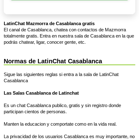
LatinChat Mazmorra de Casablanca gratis
El canal de Casablanca, chatea con contactos de Mazmorra
totalmente gratis. Entra en nuestra sala de Casablanca en la que
podrás chatear, ligar, conocer gente, etc.
Normas de LatinChat Casablanca
Sigue las siguientes reglas si entra a la sala de LatinChat
Casablanca
Las Salas Casablanca de Latinchat
Es un chat Casablanca publico, gratis y sin registro donde
participan cientos de personas.
Manten la educacion y comportate como en la vida real.
La privacidad de los usuarios Casablanca es muy importante, no