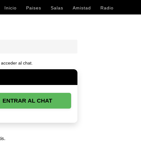
Inicio
Paises
Salas
Amistad
Radio
acceder al chat.
ENTRAR AL CHAT
is.