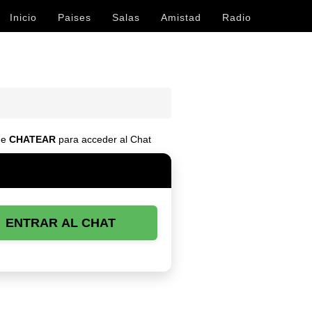
Inicio
Paises
Salas
Amistad
Radio
 de
CHATEAR
para acceder al Chat
ENTRAR AL CHAT