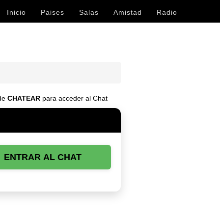
Inicio
Paises
Salas
Amistad
Radio
 de
CHATEAR
para acceder al Chat
ENTRAR AL CHAT