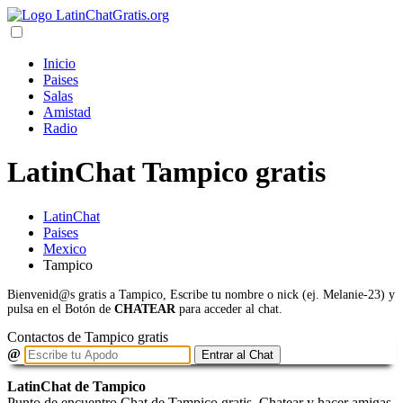
Inicio
Paises
Salas
Amistad
Radio
LatinChat Tampico gratis
LatinChat
Paises
Mexico
Tampico
Bienvenid@s gratis a Tampico, Escribe tu nombre o nick (ej. Melanie-23) y
pulsa en el Botón de
CHATEAR
para acceder al chat.
Contactos de Tampico gratis
@
Entrar al Chat
LatinChat de Tampico
Punto de encuentro Chat de Tampico gratis. Chatear y hacer amigas