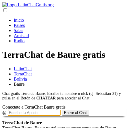
Inicio
Paises
Salas
Amistad
Radio
TerraChat de Baure gratis
LatinChat
TerraChat
Bolivia
Baure
Chat gratis Terra de Baure, Escribe tu nombre o nick (ej. Sebastian-21) y
pulsa en el Botón de
CHATEAR
para acceder al Chat
Conectate a TerraChat Baure gratis
@
Entrar al Chat
TerraChat de Baure
TerraChat Baure. Es un portal para conocer contactos de Baure,