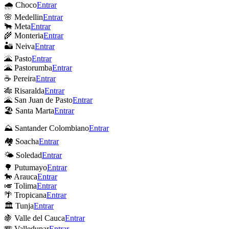
🌧 Choco
Entrar
🌸 Medellin
Entrar
🐂 Meta
Entrar
🌾 Monteria
Entrar
🏜 Neiva
Entrar
🌋 Pasto
Entrar
🌋 Pastorumba
Entrar
☕ Pereira
Entrar
🎋 Risaralda
Entrar
🌋 San Juan de Pasto
Entrar
🏖 Santa Marta
Entrar
⛰ Santander Colombiano
Entrar
🏘 Soacha
Entrar
🌤 Soledad
Entrar
🌳 Putumayo
Entrar
🐎 Arauca
Entrar
🎺 Tolima
Entrar
🌴 Tropicana
Entrar
🏛 Tunja
Entrar
🍇 Valle del Cauca
Entrar
🪗 Valledupar
Entrar