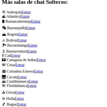
Más salas de chat Solteros:
🌸 Antioquia
Entrar
🌊 Atlantico
Entrar
🛢 Barrancabermeja
Entrar
🎭 Barranquilla
Entrar
🏔 Bogota
Entrar
⚔ Bolivar
Entrar
🏞 Bucaramanga
Entrar
⚓ Buenaventura
Entrar
💃 Cali
Entrar
🏰 Cartagena de Indias
Entrar
🪗 Cesar
Entrar
📻 Colombia Estereo
Entrar
🌉 Cucuta
Entrar
🌄 Cundinamarca
Entrar
🌺 Floridablanca
Entrar
⛪ Giron
Entrar
☕ Huila
Entrar
🎵 Ibague
Entrar