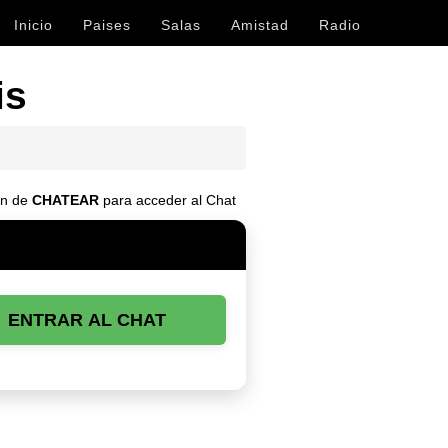
Inicio
Paises
Salas
Amistad
Radio
is
tón de
CHATEAR
para acceder al Chat
ENTRAR AL CHAT