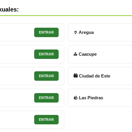
xuales:
🏺 Aregua
ENTRAR
⛪ Caacupe
ENTRAR
🛍 Ciudad de Este
ENTRAR
🪨 Las Piedras
ENTRAR
ENTRAR