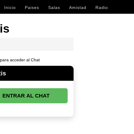
Inicio
Paises
Salas
Amistad
Radio
is
para acceder al Chat
tis
ENTRAR AL CHAT