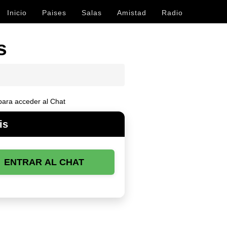
Inicio
Paises
Salas
Amistad
Radio
s
ara acceder al Chat
is
ENTRAR AL CHAT